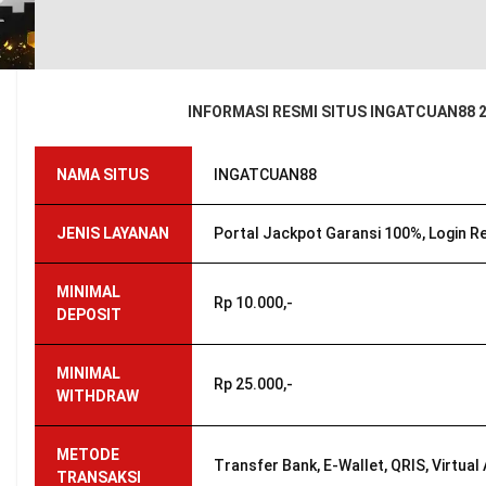
INFORMASI RESMI SITUS INGATCUAN88 
NAMA SITUS
INGATCUAN88
JENIS LAYANAN
Portal Jackpot Garansi 100%, Login Res
MINIMAL
Rp 10.000,-
DEPOSIT
MINIMAL
Rp 25.000,-
WITHDRAW
METODE
Transfer Bank, E-Wallet, QRIS, Virtua
TRANSAKSI