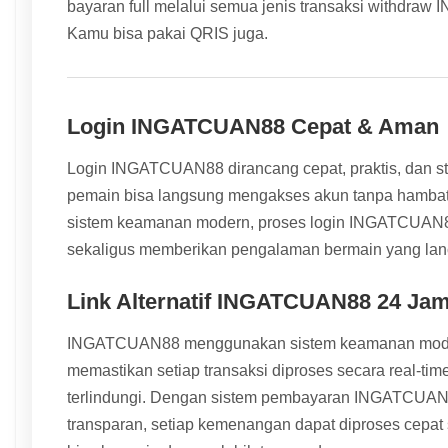
bayaran full melalui semua jenis transaksi withdra
Kamu bisa pakai QRIS juga.
Login INGATCUAN88 Cepat & Aman
Login INGATCUAN88 dirancang cepat, praktis, dan st
pemain bisa langsung mengakses akun tanpa hamba
sistem keamanan modern, proses login INGATCUAN8
sekaligus memberikan pengalaman bermain yang lanc
Link Alternatif INGATCUAN88 24 Jam
INGATCUAN88 menggunakan sistem keamanan mod
memastikan setiap transaksi diproses secara real-tim
terlindungi. Dengan sistem pembayaran INGATCUA
transparan, setiap kemenangan dapat diproses cepa