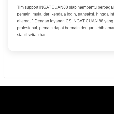
Tim support INGATCUAN88 siap membantu berbagai
pemain, mulai dari kendala login, transaksi, hingga in
alternatif. Dengan layanan CS INGAT CUAN 88 yang 
profesional, pemain dapat bermain dengan lebih ama
stabil setiap hari.