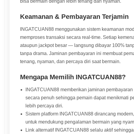
bisa bermain dengan lebih tenang dan nyaman.
Keamanan & Pembayaran Terjamin
INGATCUAN88 menggunakan sistem keamanan mod
memproses transaksi secara real-time. Setiap kemen
ataupun jackpot besar — langsung dibayar 100% tan
tanpa drama. Jaminan pembayaran ini membuat pema
tenang, nyaman, dan percaya diri saat bermain.
Mengapa Memilih INGATCUAN88?
INGATCUAN88 memberikan jaminan pembayaran
secara penuh sehingga pemain dapat menikmati 
lebih percaya diri.
Sistem platform INGATCUAN88 dirancang modern, 
untuk mendukung pengalaman bermain yang nyam
Link alternatif INGATCUAN88 selalu aktif sehingga